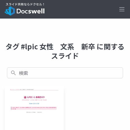
Ope
タグ #lpic 女性 文系 新卒 に関する
スライド
検索