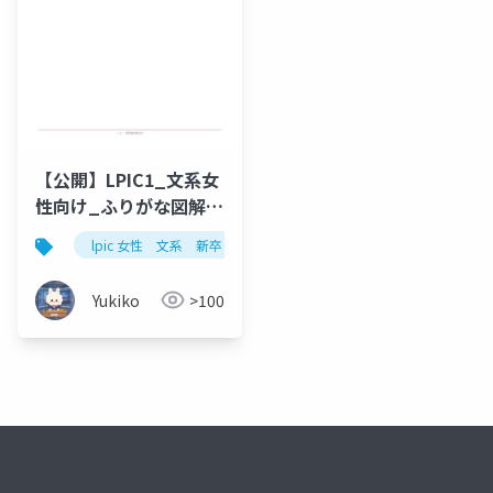
【公開】LPIC1_文系女
性向け_ふりがな図解完
全版
lpic 女性 文系 新卒
Yukiko
>100