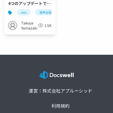
4つのアップデートで作
る 音声×分析スケジュ
aws
音声会話エージェント
lambda durable funct
ーリングエージェント
Takuya
1.5K
Yamazaki
運営：株式会社アプルーシッド
利用規約