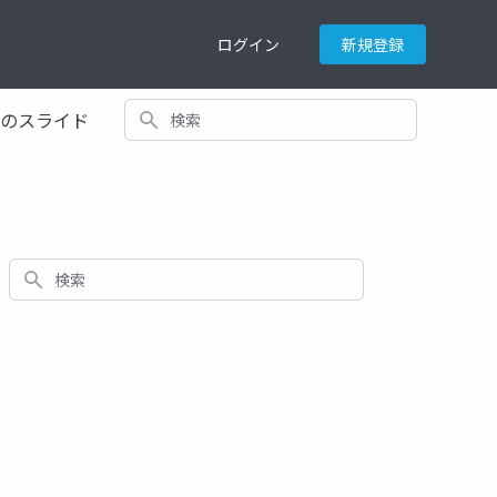
ログイン
新規登録
検索
てのスライド
検索