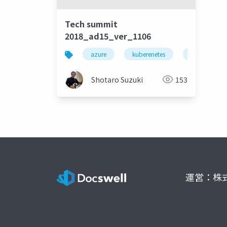
Tech summit
2018_ad15_ver_1106
azure
kuberenetes
container
Shotaro Suzuki
153
運営：株