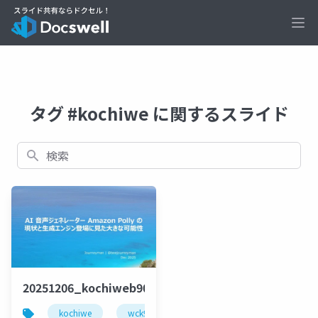
Ope
タグ #kochiwe に関するスライド
検索
20251206_kochiweb90_beajouneyman
kochiwe
wck90
ウェブクリエイターズ高知