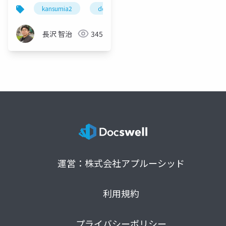
ラインできてますか？
kansumia2
devsumi
デブサミ
チーム開
【字幕つき】
#kansumiA2
長沢 智治
345
#devsumi
運営：株式会社アプルーシッド
利用規約
プライバシーポリシー