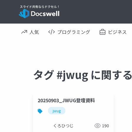
人気
プログラミング
ビジネス
タグ #jwug に関
20250903_JWUG登壇資料
jwug
くろひつじ
190