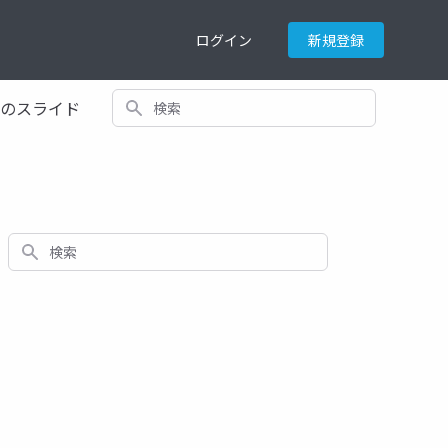
ログイン
新規登録
検索
てのスライド
検索