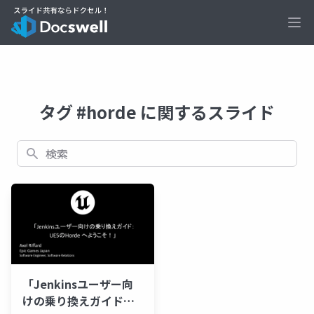
Ope
タグ #horde に関するスライド
検索
「Jenkinsユーザー向
けの乗り換えガイド：