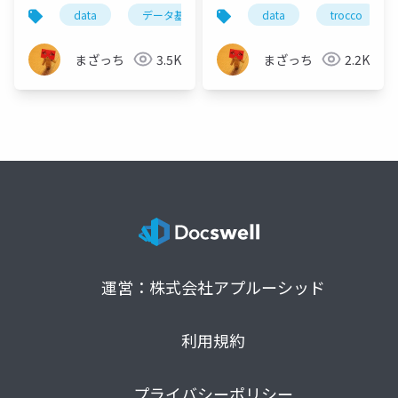
に」SQLを書いてもら
ETLが変えるデータ基
data
データ基盤
trocco
data
herp
trocco
うためにやったこ
盤構築 〜HERPが体感
と 〜データ活用の文
した効果とメリット〜
まざっち
3.5K
まざっち
2.2K
化と仕組みをアジャイ
（trocco ウェビナー登
ルに拡大する〜
壇資料）
運営：株式会社アプルーシッド
利用規約
プライバシーポリシー