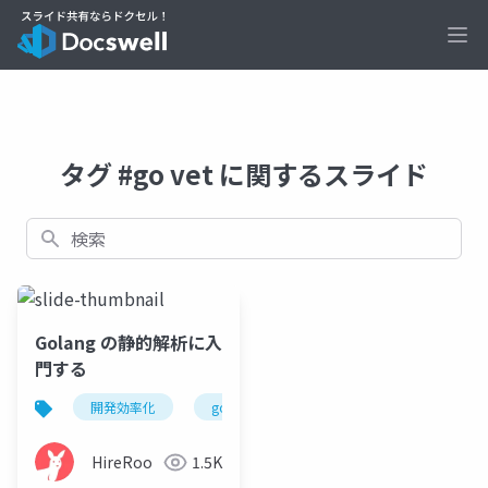
Ope
タグ #go vet に関するスライド
検索
Golang の静的解析に入
門する
開発効率化
golang
HireRoo
1.5K