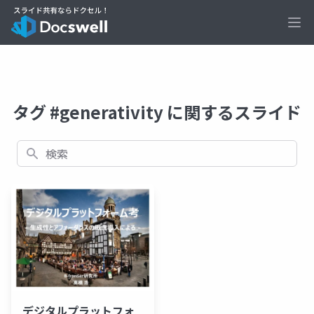
Ope
タグ #generativity に関するスライド
検索
デジタルプラットフォ