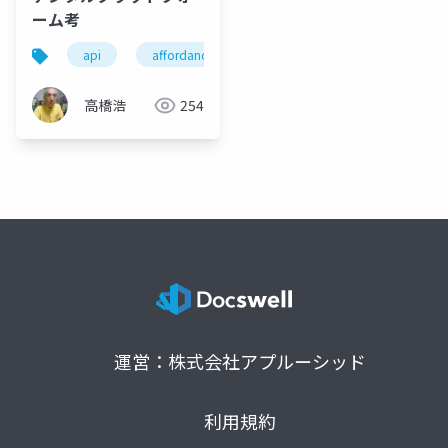
ーム考
api
affordance
generativity
digital tran
高橋浩
254
運営：株式会社アプルーシッド
利用規約