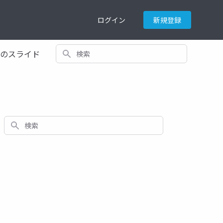
ログイン
新規登録
検索
てのスライド
検索