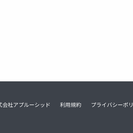
unity3d
実装
エフェクト
unite 2017 tokyo
式会社アプルーシッド
利用規約
プライバシーポ