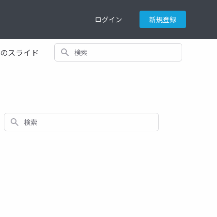
ログイン
新規登録
検索
てのスライド
検索