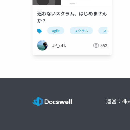
迷わないスクラム、はじめません
か？
agile
スクラム
スクラムガイド
JP_otk
552
運営：株