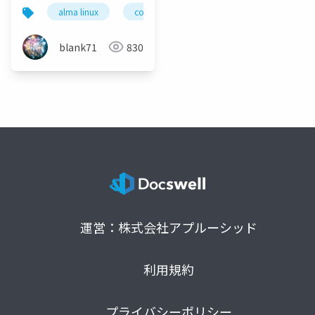
alma linux
continer
apple/container
doc
blank71
830
運営：株式会社アプルーシッド
利用規約
プライバシーポリシー