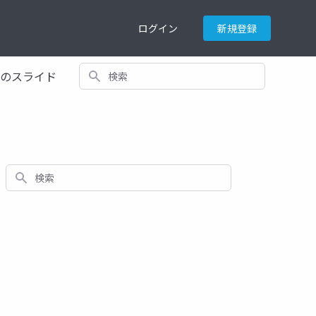
ログイン
新規登録
検索
てのスライド
検索