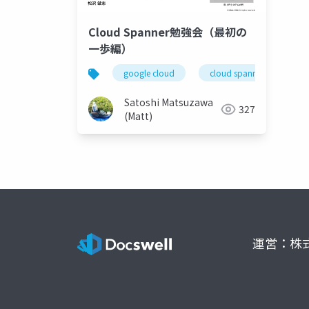
Cloud Spanner勉強会（最初の
一歩編）
google cloud
cloud spanner
Satoshi Matsuzawa
327
(Matt)
運営：株