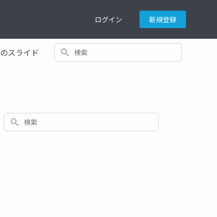
ログイン
新規登録
検索
てのスライド
検索