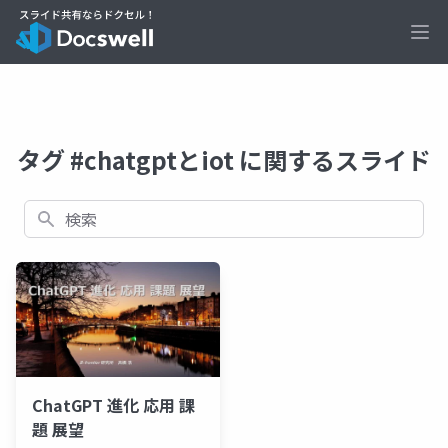
Ope
タグ #chatgptとiot に関するスライド
検索
ChatGPT 進化 応用 課
題 展望