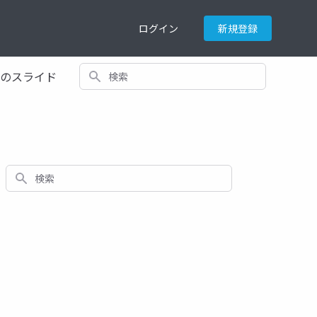
ログイン
新規登録
検索
てのスライド
検索