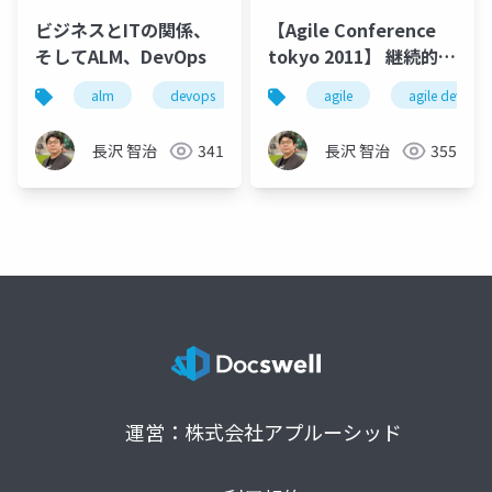
ビジネスとITの関係、
【Agile Conference
そしてALM、DevOps
tokyo 2011】 継続的フ
ィードバック
alm
devops
チーム開発
agile
agile develo
長沢 智治
341
長沢 智治
355
運営：株式会社アプルーシッド