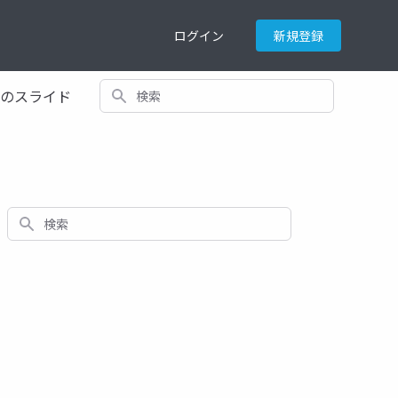
ログイン
新規登録
検索
てのスライド
検索