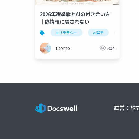
2026年選挙戦とAIの付き合い方
｜偽情報に騙されない
aiリテラシー
ai選挙
衆院選202
t.tomo
304
運営：株