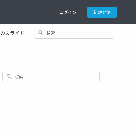
ログイン
新規登録
検索
てのスライド
検索