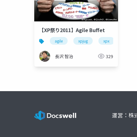
【XP祭り2011】Agile Buffet
agile
xpjug
xpx
agilebu
長沢 智治
329
運営：株