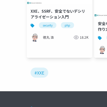
XXE、SSRF、安全でないデシリ
アライゼーション入門
安全
security
php
作り方
徳丸 浩
18.2K
#XXE