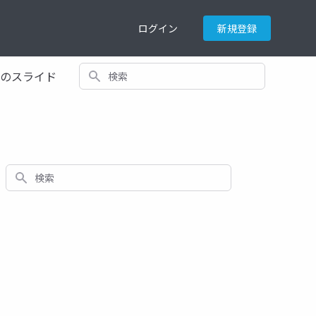
ログイン
新規登録
検索
てのスライド
検索