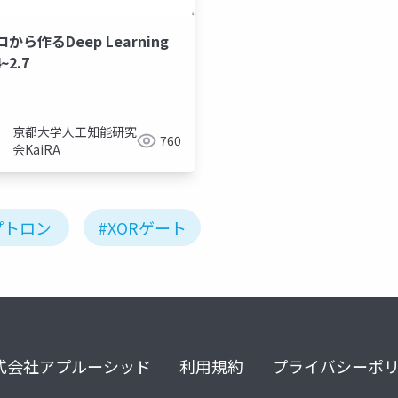
から作るDeep Learning
~2.7
ーセプトロン
パーセプトロン
京都大学人工知能研究
760
会KaiRA
プトロン
#XORゲート
式会社アプルーシッド
利用規約
プライバシーポ