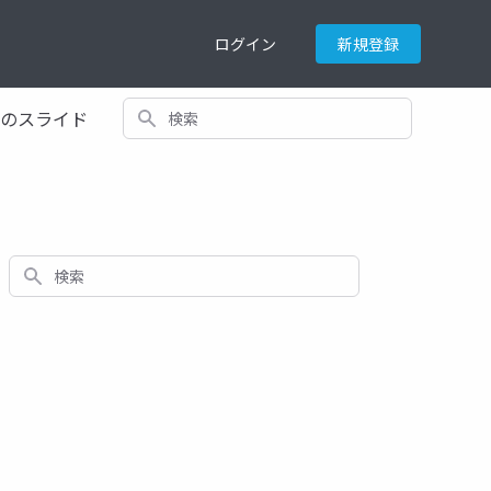
ログイン
新規登録
検索
てのスライド
検索