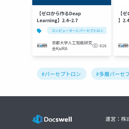
【ゼロから作るDeap
【ゼロ
Learning】2.4~2.7
】2.4
コンピューターとパーセプトロン
多層パ
京都大学人工知能研究
616
会KaiRA
#パーセプトロン
#多層パーセ
運営：株