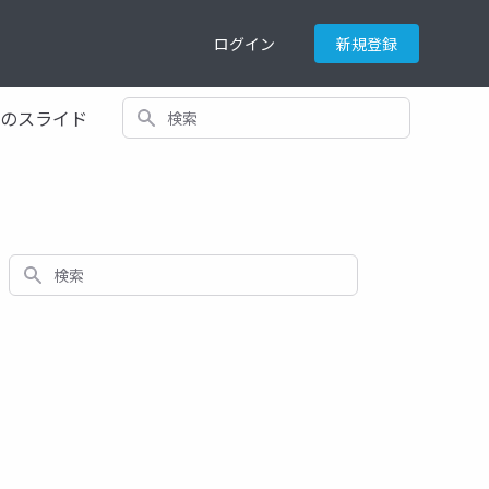
ログイン
新規登録
検索
てのスライド
検索