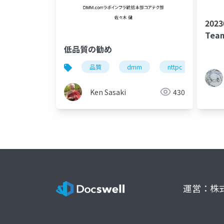
2023
Te
クボ
低品質の勧め
って
品質
dmm
nttpc
Ken Sasaki
430
運営：株