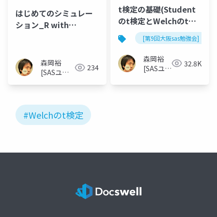
t検定の基礎(Student
はじめてのシミュレー
のt検定とWelchのt検
ション_R with
定)
Pharma
[第9回大阪sas勉強会]
Lab_20260408
森岡裕
森岡裕
32.8K
234
[SASユー
[SASユー
ザー総会
ザー総会世
世話人]
話人]
#Welchのt検定