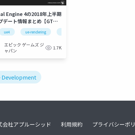
eal Engine 4の2018年上半期
プデート情報まとめ【GTMF
8】
 fest
ue4
ue-bp
ue-rendering
ue-optimize
ue-mobile
ue-nongame
ue
エピック ゲームズ ジ
1.7K
ャパン
e Development
式会社アプルーシッド
利用規約
プライバシーポ