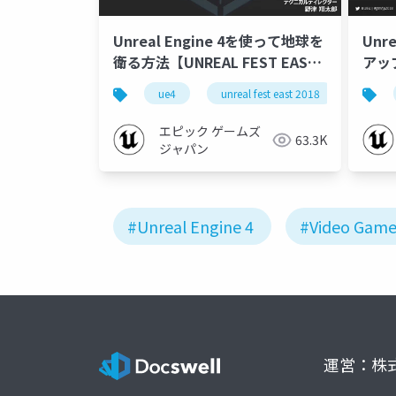
Unreal Engine 4を使って地球を
Unr
衛る方法【UNREAL FEST EAST
アッ
2018】
201
ue4
unreal fest east 2018
unreal
エピック ゲームズ
63.3K
ジャパン
#Unreal Engine 4
#Video Gam
運営：株