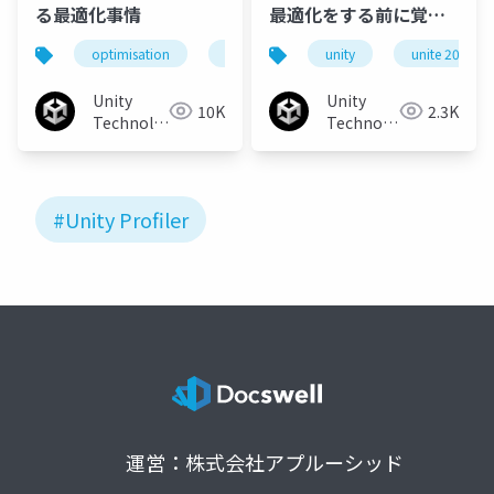
る最適化事情
最適化をする前に覚え
ておきたい技術
optimisation
unity
unity3d
unity
unite 2017 t
cedec
Unity
Unity
10K
2.3K
Technologies
Technologies
Japan
Japan
#Unity Profiler
運営：株式会社アプルーシッド