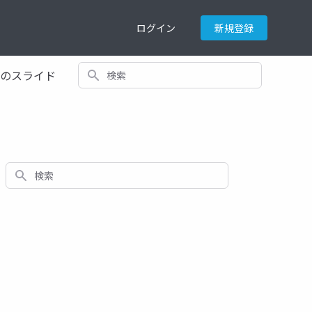
ログイン
新規登録
検索
てのスライド
検索