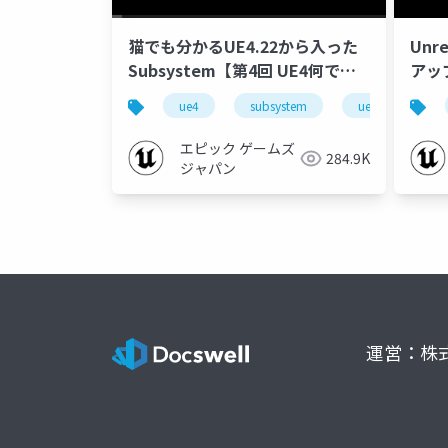
猫でも分かるUE4.22から入った
Unr
Subsystem【第4回 UE4何でも
アッ
勉強会 in 東京 2020】
【GT
ue4
subsystem
ue-bp
エピック ゲームズ
284.9K
ジャパン
運営：株