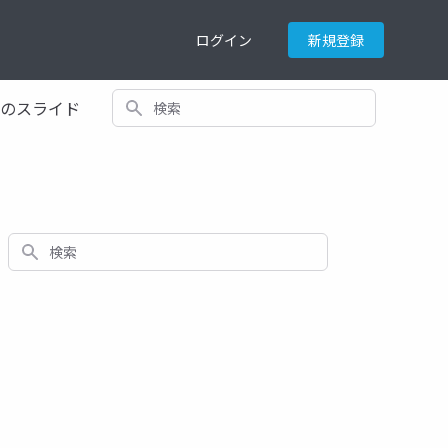
ログイン
新規登録
検索
てのスライド
検索