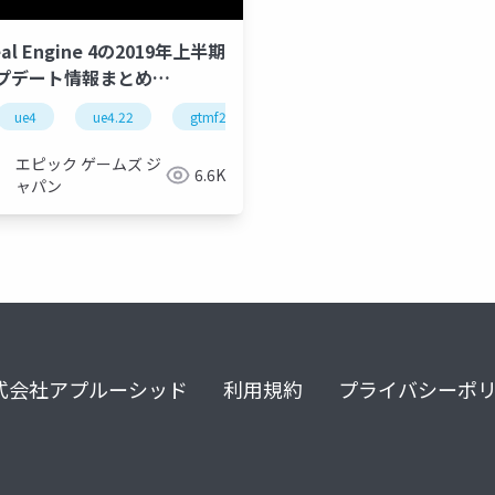
eal Engine 4の2019年上半期
プデート情報まとめ
MF2019】
ue-c++
ue4
ue4.22
gtmf2019
ue-rendering
ue-anima
エピック ゲームズ ジ
6.6K
ャパン
式会社アプルーシッド
利用規約
プライバシーポ