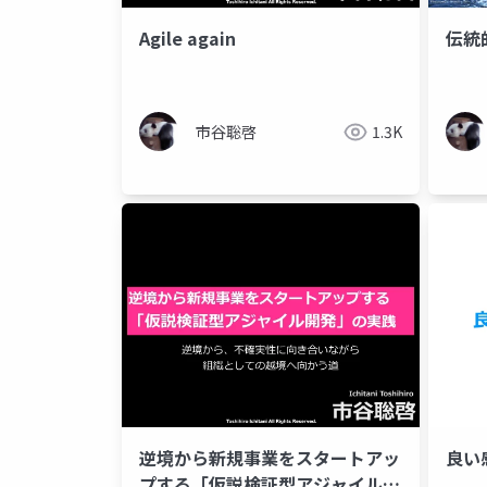
Agile again
伝統
市谷聡啓
1.3K
逆境から新規事業をスタートアッ
良い
プする「仮説検証型アジャイル開