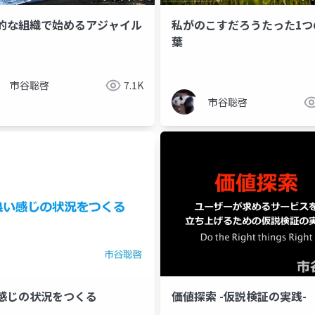
的な組織で始めるアジャイル
私がのこすだろうたった1つ
葉
市谷聡啓
7.1K
市谷聡啓
感じの状況をつくる
価値探索 -仮説検証の実践-