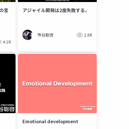
の言
アジャイル開発は2度失敗する。
市谷聡啓
2.8K
4.1K
Emotional development