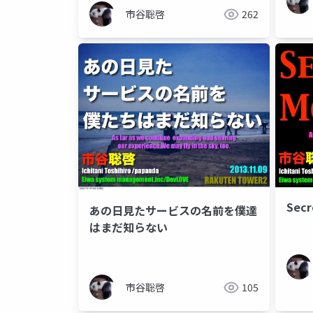
市谷聡啓
262
Secr
あの日見たサービスの名前を僕達
はまだ知らない
市谷聡啓
105