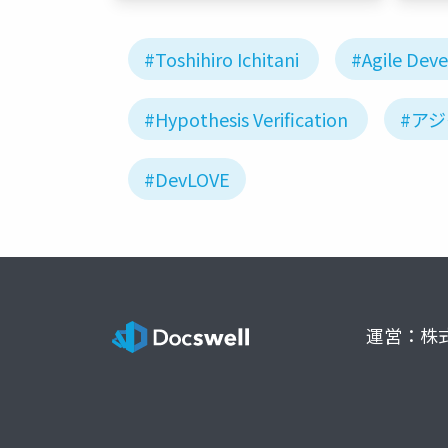
#Toshihiro Ichitani
#Agile Dev
#Hypothesis Verification
#ア
#DevLOVE
運営：株