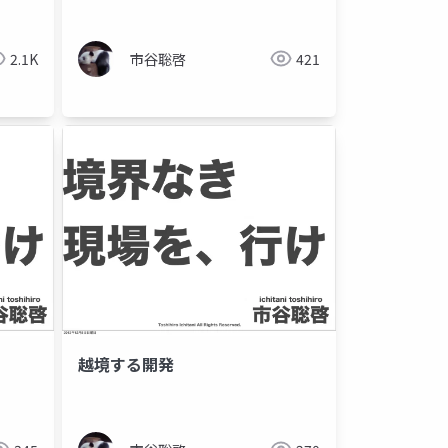
2.1K
市谷聡啓
421
越境する開発