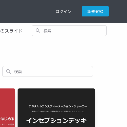
ログイン
新規登録
検索
てのスライド
検索