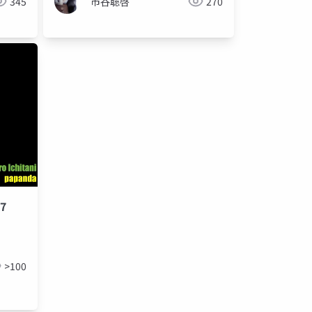
345
市谷聡啓
270
7
>100