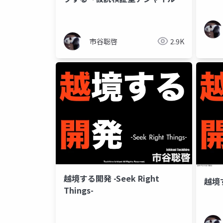
発」の実践
市谷聡啓
2.9K
越境する開発 -Seek Right
越境す
Things-