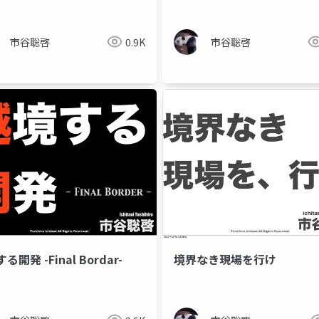
市谷聡啓
0.9K
市谷聡啓
る開発 -Final Bordar-
境界なき現場を行け