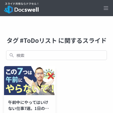
Ope
タグ #ToDoリスト に関するスライド
検索
午前中にやってはいけ
ない仕事7選。1日のモ