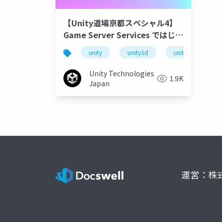
【Unity道場京都スペシャル4】
Game Server Services ではじめ
る サーバー開発運用しないゲー
unity
unity3d
unity道場
ム開発
Unity Technologies
1.9K
Japan
運営：株