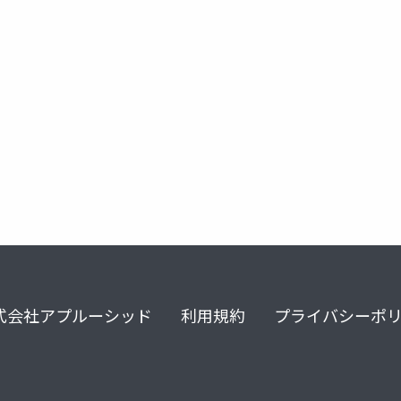
unitydojo
unity道場京都スペシャル4
式会社アプルーシッド
利用規約
プライバシーポ