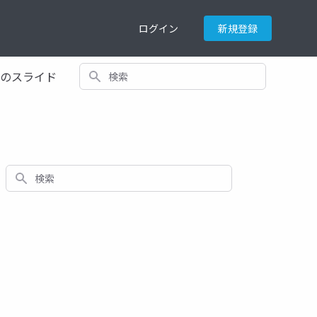
ログイン
新規登録
検索
てのスライド
検索