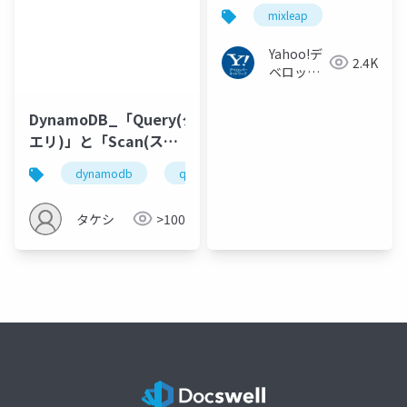
mixleap
Yahoo!デ
2.4K
ベロッパ
ーネット
ワーク
DynamoDB_「Query(ク
エリ)」と「Scan(スキ
ャン)」の読み取り方の
dynamodb
query
scan
rcu
cost
違いとコストについて
タケシ
>100