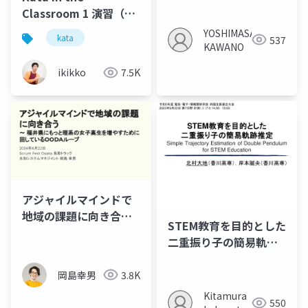
Classroom 1 演習（日
本語版）
YOSHIMASA
kata
537
KAWANO
ikikko
7.5K
アジャイルマインドで
地域の課題に向き合う
STEM教育を目的とした
～ 福井県にもっと理系
二重振り子の簡易軌跡
の女子高生を増やすた
推定
めに回しているOODA
岡島幸男
3.8K
ループ
Kitamura
550