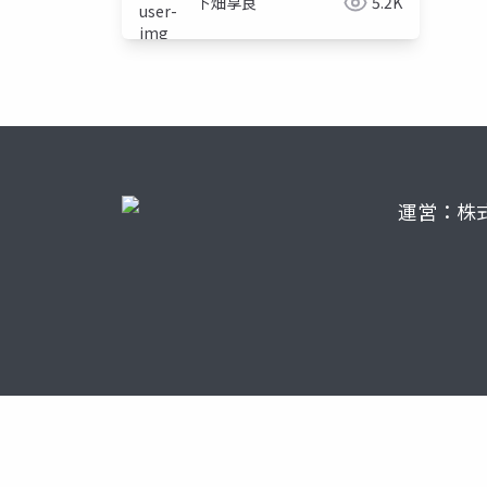
下畑享良
5.2K
運営：株