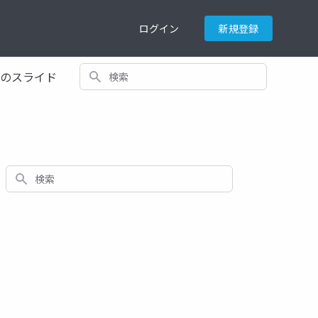
ログイン
新規登録
検索
てのスライド
検索