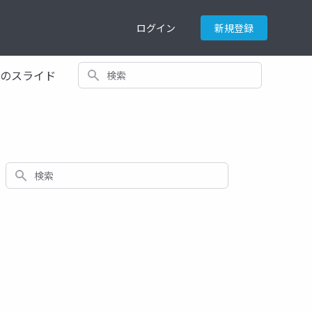
ログイン
新規登録
検索
てのスライド
検索