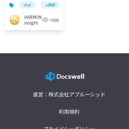
面を起点にAIと業務シ
sfad
ai開発
業務システム
開発メソドロ
ステムを構築する開発
メソドロジー
HARMONIC
>100
insight
運営：株式会社アプルーシッド
利用規約
プライバシーポリシー