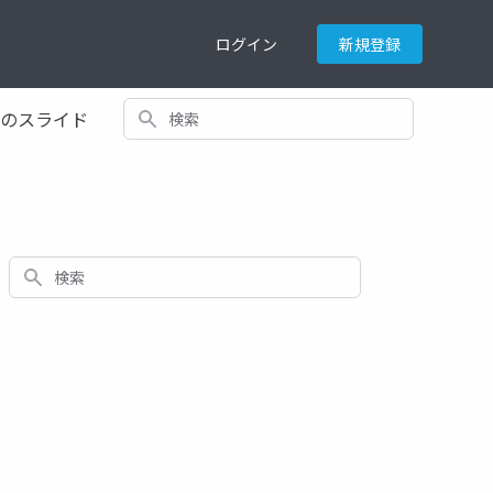
ログイン
新規登録
検索
てのスライド
検索