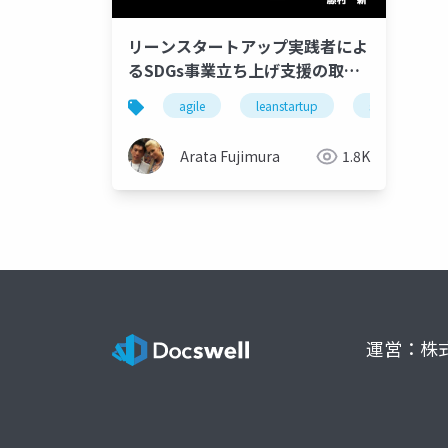
リーンスタートアップ実践者によ
るSDGs事業立ち上げ支援の取り
組み
agile
leanstartup
sdgs
Arata Fujimura
1.8K
運営：株