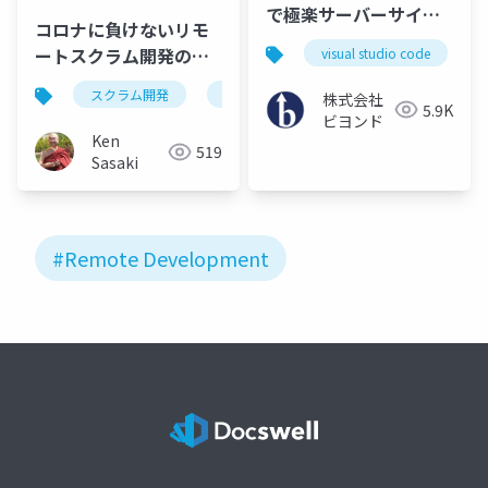
で極楽サーバーサイド
コロナに負けないリモ
開発環境を整えるため
ートスクラム開発のノ
visual studio code
の拡張機能紹介」
ウハウ
スクラム開発
janog
リモートワーク
株式会社
5.9K
ビヨンド
Ken
519
Sasaki
#Remote Development