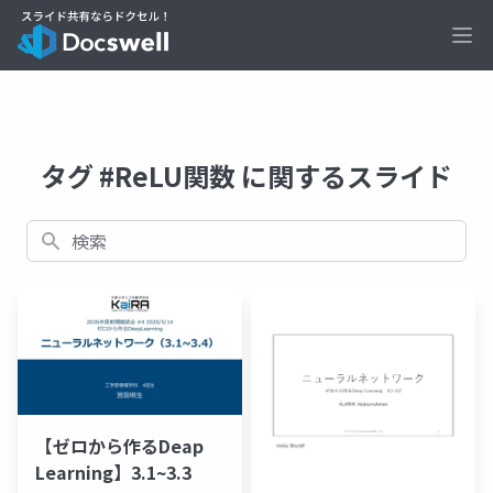
Ope
タグ #ReLU関数 に関するスライド
検索
【ゼロから作るDeap
Learning】3.1~3.3