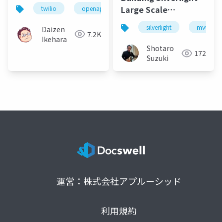
Twilio APIテスト用モ
Large Scale
twilio
openapi
prism
node
node
ッキングサーバーの構
Application Using
築
silverlight
mvvm
Daizen
MVVM
7.2K
Ikehara
Shotaro
172
Suzuki
運営：株式会社アプルーシッド
利用規約