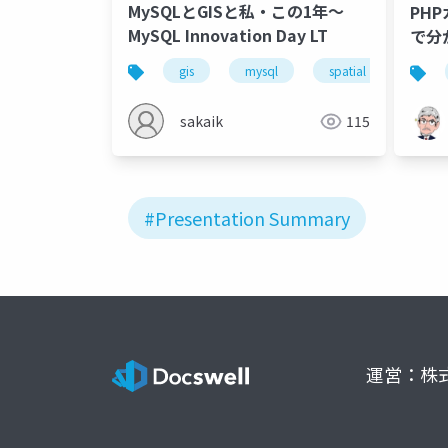
MySQLとGISと私・この1年～
PHP
MySQL Innovation Day LT
で分
ショ
gis
mysql
spatial
lt
検収
sakaik
115
#Presentation Summary
運営：株