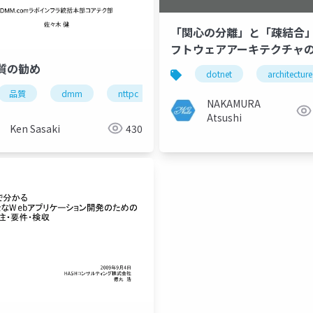
「関心の分離」と「疎結合」 
フトウェアアーキテクチャ
かけら
質の勧め
dotnet
architecture
品質
dmm
nttpc
NAKAMURA
Atsushi
Ken Sasaki
430