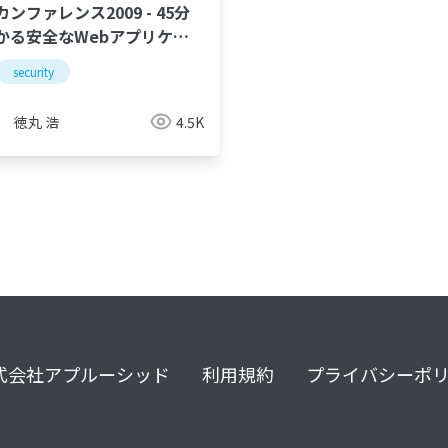
カンファレンス2009 - 45分
かる安全なWebアプリケー
ン開発のための発注・要件・
lightning talk
mysql 8.0
mysql innovation day
security
徳丸 浩
4.5K
式会社アプルーシッド
利用規約
プライバシーポ