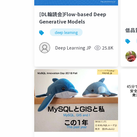
[DL輪読会]Flow-based Deep
Generative Models
低品
deep learning
Deep Learning JP
25.8K