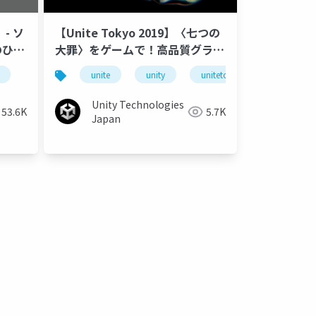
- ソ
【Unite Tokyo 2019】〈七つの
のひと
大罪〉をゲームで！高品質グラフ
ィックを具現化するための技法と
unite
unity
unitetokyo
unite tok
開発最適化のご紹介
Unity Technologies
53.6K
5.7K
Japan