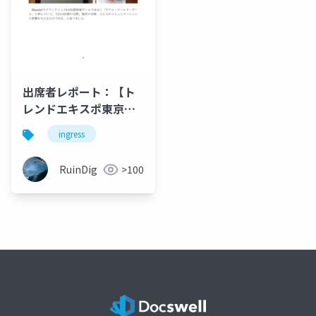
出席者レポート：【ト
レンドエキスポ東京
2016基調講演】「リア
ingress
ル・ワールド・ゲーム
のインパクト〜『ポケ
RuinDig
>100
モンGO』や『イングレ
ス』は、ビジネス、社
会にどのような影響力
があるのか」