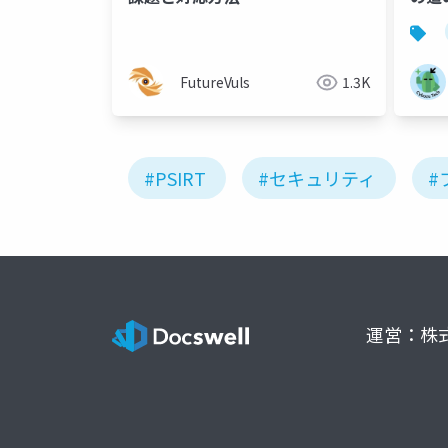
FutureVuls
1.3K
#PSIRT
#セキュリティ
#
運営：株