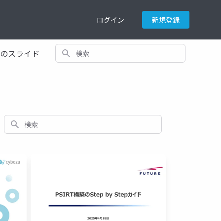
ログイン
新規登録
検索
てのスライド
検索