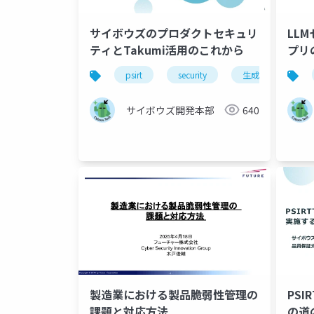
サイボウズのプロダクトセキュリ
LL
ティとTakumi活用のこれから
プリ
psirt
security
生成ai
サイボウズ開発本部
640
製造業における製品脆弱性管理の
PSI
課題と対応方法
の道