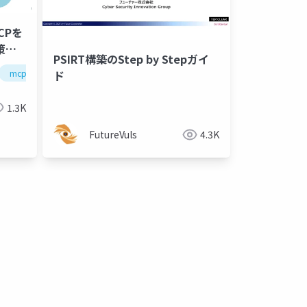
CPを
策に
PSIRT構築のStep by Stepガイ
mcp
生成ai
ド
1.3K
FutureVuls
4.3K