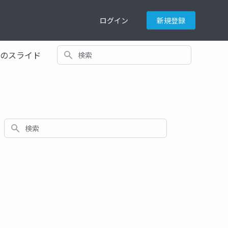
ログイン
新規登録
検索
てのスライド
検索