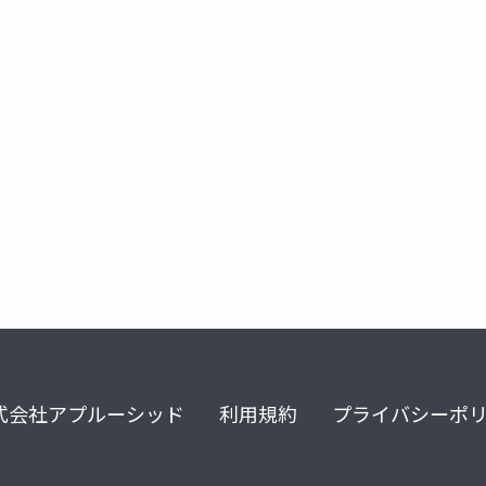
カプコン技研
re engine
re:2023
capcom open conference
式会社アプルーシッド
利用規約
プライバシーポ