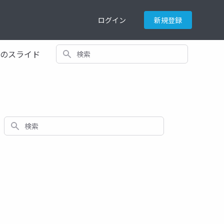
ログイン
新規登録
検索
てのスライド
検索