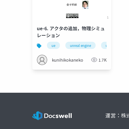
ue-6. アクタの追加，物理シミュ
レーション
ue
unreal engine
ue5
kunihikokaneko
1.7K
運営：株