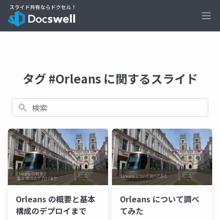
Ope
タグ #Orleans に関するスライド
検索
Orleans の概要と基本
Orleans について調べ
構成のデプロイまで
てみた