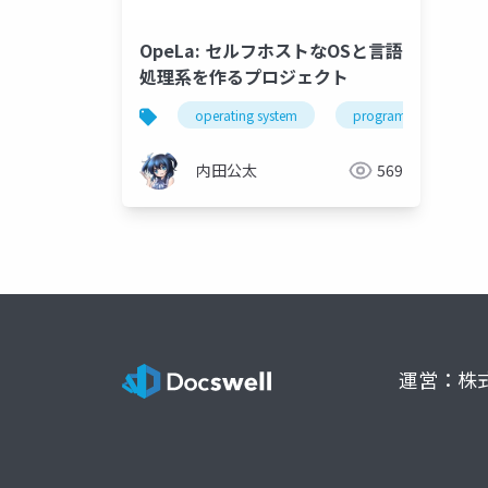
OpeLa: セルフホストなOSと言語
処理系を作るプロジェクト
operating system
programming langua
内田公太
569
運営：株