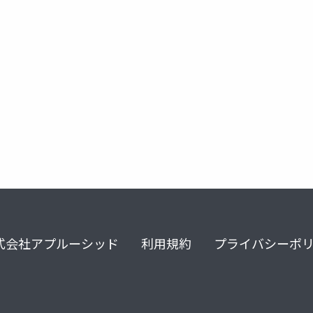
ge
kernelvm
opela
式会社アプルーシッド
利用規約
プライバシーポ