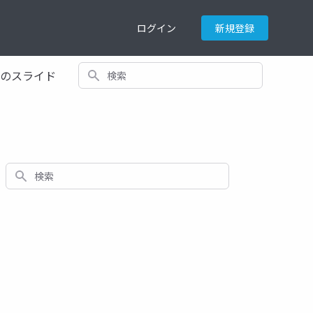
ログイン
新規登録
検索
てのスライド
検索