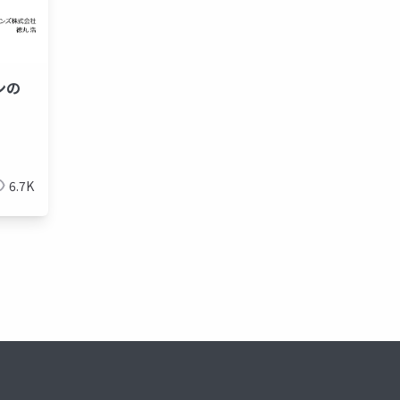
ンの
6.7K