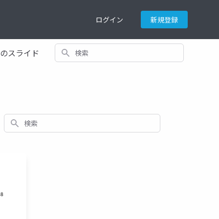
ログイン
新規登録
検索
てのスライド
検索