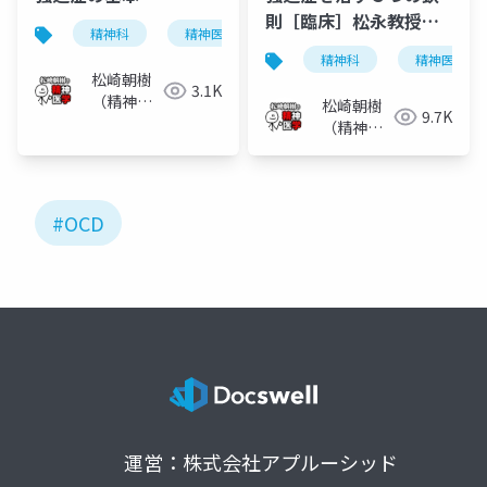
則［臨床］松永教授の
精神科
精神医学
強迫性障害
強迫神経症
認知行動療法に基づく
精神科
精神医学
ノウハウ公開
松崎朝樹
3.1K
（精神科
松崎朝樹
9.7K
医）
（精神科
医）
#OCD
運営：株式会社アプルーシッド