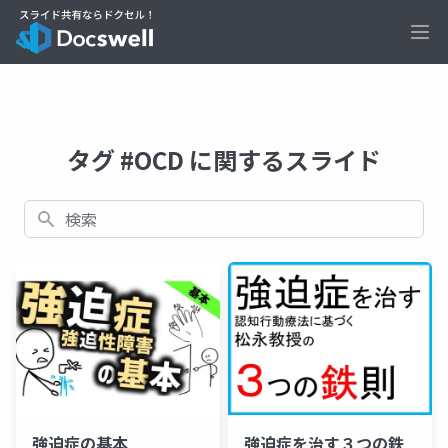
Ope
タグ #OCD に関するスライド
検索
強迫症の基本
強迫症を治す３つの鉄