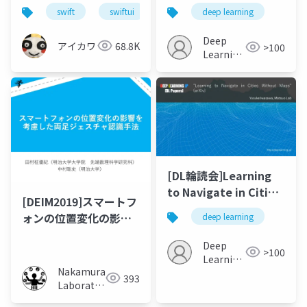
Communication
swift
swiftui
swiftui-navigation
deep learning
Agent for Real-World
Vision-Dialog
Deep
アイカワ
68.8K
>100
Navigation
Learning
JP
[DL輪読会]Learning
to Navigate in Cities
[DEIM2019]スマートフ
Without a Map
ォンの位置変化の影響
deep learning
を考慮した両足ジェス
Deep
チャ認識手法
>100
Learning
Nakamura
JP
393
Laboratory
(Meiji