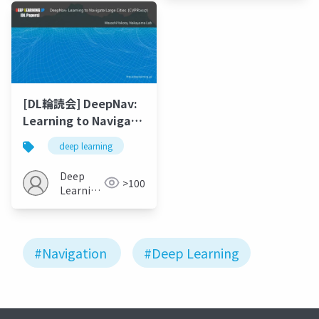
University)
[DL輪読会] DeepNav:
Learning to Navigate
Large Cities
deep learning
Deep
>100
Learning
JP
#Navigation
#Deep Learning